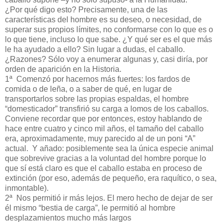
¿Por qué digo esto? Precisamente, una de las
características del hombre es su deseo, o necesidad, de
superar sus propios límites, no conformarse con lo que es o
lo que tiene, incluso lo que sabe. ¿Y qué ser es el que más
le ha ayudado a ello? Sin lugar a dudas, el caballo.
¿Razones? Sólo voy a enumerar algunas y, casi diría, por
orden de aparición en la Historia.
1ª Comenzó por hacernos más fuertes: los fardos de
comida o de leña, o a saber de qué, en lugar de
transportarlos sobre las propias espaldas, el hombre
“domesticador” transfirió su carga a lomos de los caballos.
Conviene recordar que por entonces, estoy hablando de
hace entre cuatro y cinco mil años, el tamaño del caballo
era, aproximadamente, muy parecido al de un poni “A”
actual. Y añado: posiblemente sea la única especie animal
que sobrevive gracias a la voluntad del hombre porque lo
que sí está claro es que el caballo estaba en proceso de
extinción (por eso, además de pequeño, era raquítico, o sea,
inmontable).
2ª Nos permitió ir más lejos. El mero hecho de dejar de ser
él mismo “bestia de carga”, le permitió al hombre
desplazamientos mucho más largos