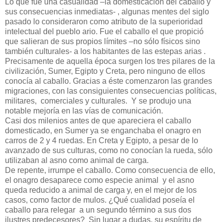
Lo que fue una casualidad –la domesticación del caballo y
sus consecuencias inmediatas- , algunas mentes del siglo
pasado lo consideraron como atributo de la superioridad
intelectual del pueblo ario. Fue el caballo el que propició
que salieran de sus propios límites –no sólo físicos sino
también culturales- a los habitantes de las estepas arias .
Precisamente de aquella época surgen los tres pilares de la
civilización, Sumer, Egipto y Creta, pero ninguno de ellos
conocía al caballo. Gracias a éste comenzaron las grandes
migraciones, con las consiguientes consecuencias políticas,
militares, comerciales y culturales. Y se produjo una
notable mejoría en las vías de comunicación.
Casi dos milenios antes de que apareciera el caballo
domesticado, en Sumer ya se enganchaba el onagro en
carros de 2 y 4 ruedas. En Creta y Egipto, a pesar de lo
avanzado de sus culturas, como no conocían la rueda, sólo
utilizaban al asno como animal de carga.
De repente, irrumpe el caballo. Como consecuencia de ello,
el onagro desaparece como especie animal y el asno
queda reducido a animal de carga y, en el mejor de los
casos, como factor de mulos. ¿Qué cualidad poseía el
caballo para relegar a un segundo término a sus dos
ilustres predecesores? Sin lugar a dudas, su espíritu de