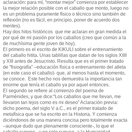
aclaración: para mí, “montar mejor” comienza por establecer
la mejor relación posible con el caballo que monto, luego no
es un problema puramente físico o técnico sino también de
reflexión (no es fácil, en principio, poner de acuerdo dos
mentes).
Hay dos hitos históricos que me aclaran en gran medida el
por qué de mi pasión por los caballos (creo que común a la
de muchísima gente joven de hoy).
El primero es el escrito de KIKULI sobre el entrenamiento
del caballo hitita. Unas tablillas que datan de los siglos XIIII
y XIII antes de Jesucristo. Resulta que es el primer tratado
de “fisiografía” –educación física o entrenamiento del atleta
(en este caso el caballo)- que, al menos hasta el momento,
se conoce. Este hecho nos demuestra la importancia tan
enorme que tenía el caballo ya por aquel entonces.
El segundo se refiere al comienzo del poema de
Parménides, y que dice:“Los caballos que me llevan, me
llevaron tan lejos como es mi deseo” Aclaración previa:
dicho poema, del siglo V a.C., es el primer tratado de
metafísica que se ha escrito en la Historia. Y comienza
diciéndonos de una manera concisa pero totalmente exacta
–aunque dudo que plenamente consciente-, lo que el
caballo supone –y no solo supuso- a la Humanidad.