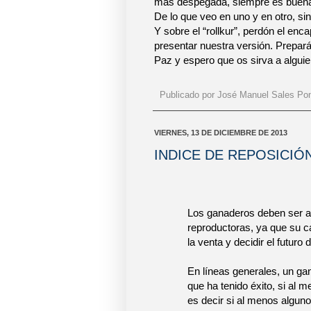
mas despegada, siempre es buena
De lo que veo en uno y en otro, si
Y sobre el “rollkur”, perdón el en
presentar nuestra versión. Prepa
Paz y espero que os sirva a algui
Publicado por
José Manuel Sales Po
VIERNES, 13 DE DICIEMBRE DE 2013
INDICE DE REPOSICI
Los ganaderos deben ser a
reproductoras, ya que su ca
la venta y decidir el futuro
En líneas generales, un ga
que ha tenido éxito, si al 
es decir si al menos alguno