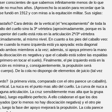
 ser conscientes de que sabemos infinitamente menos de lo que
de no muchos años. (Aprovecho la ocasión para recordar que la
 fundó en 1912 y con miras a la equitación militar. Sus siglas:
astaño? Cara detrás de la vertical (el “encapotamiento” de toda la
lto del cuello sino la 3ª vértebra (aproximadamente, porque es la
perior del cuello está rota en la articulación 2ª/3ª vértebra
ximadamente, al mismo nivel. En cuanto a los pies del caballo veo:
aire cuando la mano izquierda está ya apoyada: esta diagonal
do ambos miembros a la vez; además, si apoya primero la mano
la disociación es negativa y que el caballo está sobre las espaldas
rimero en tocar el suelo). Finalmente, el pie izquierdo está en la
uación es mínima y, consiguientemente, la propulsión será
 cuerpo). De la cola no dispongo de elementos de juicio (tal vez
ordo?
(a primera vista, comparado con el otro parece un caballín).
vertical. La nuca es el punto mas alto del cuello. La curva de nuca a
inguna articulación. La cruz sensiblemente mas alta que la grupa
as), luego equilibrio perfecto. A ello colaboran el que los dos
ados (por lo menos no hay disociación negativa) y el otro pie
o, luego la fase der apoyo mejorará la propulsión. La cola parece