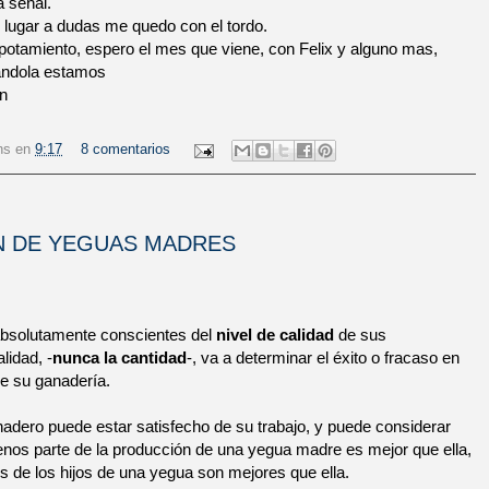
 señal.
n lugar a dudas me quedo con el tordo.
capotamiento, espero el mes que viene, con Felix y alguno mas,
rándola estamos
en
ns
en
9:17
8 comentarios
ÓN DE YEGUAS MADRES
bsolutamente conscientes del
nivel de calidad
de sus
lidad, -
nunca la cantidad
-, va a determinar el éxito o fracaso en
 de su ganadería.
nadero puede estar satisfecho de su trabajo, y puede considerar
menos parte de la producción de una yegua madre es mejor que ella,
s de los hijos de una yegua son mejores que ella.