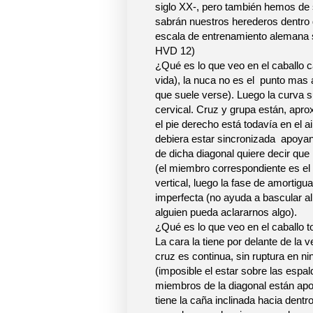
siglo XX-, pero también hemos de
sabrán nuestros herederos dentro 
escala de entrenamiento alemana se
HVD 12)
¿Qué es lo que veo en el caballo c
vida), la nuca no es el
punto mas a
que suele verse). Luego la curva su
cervical. Cruz y grupa están, apro
el pie derecho está todavía en el 
debiera estar sincronizada
apoyan
de dicha diagonal quiere decir que 
(el miembro correspondiente es el p
vertical, luego la fase de amortig
imperfecta (no ayuda a bascular al
alguien pueda aclararnos algo).
¿Qué es lo que veo en el caballo t
La cara la tiene por delante de la 
cruz es continua, sin ruptura en n
(imposible el estar sobre las espald
miembros de la diagonal están apoy
tiene la caña inclinada hacia dentr