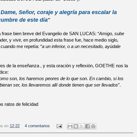
"
Dame, Señor, coraje y alegría
para escalar la
cumbre de este día
"
a frase bien breve del Evangelio de SAN LUCAS: “
Amigo, sube
der, y vivir, en profundidad esta frase fue, hace medio siglo,
ndo me repetía: “
a un inferior, o a un necesitado, ayúdale
es de la enseñanza , y esta oración y reflexión, GOETHE nos la
dice:
omo son, los haremos peores de lo que son. En cambio, si los
ieran ser, los llevaremos allí donde tienen que ser llevados
”.
 ratos de felicidad
ns
en
12:22
4 comentarios