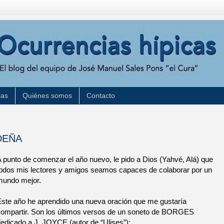
ias
Quiénes somos
Contacto
DEÑA
A punto de comenzar el año nuevo, le pido a Dios (Yahvé, Alá) que
todos mis lectores y amigos seamos capaces de colaborar por un
mundo mejor.
Este año he aprendido una nueva oración que me gustaría
compartir. Son los últimos versos de un soneto de BORGES
dedicado a J. JOYCE (autor de “Ulises”):