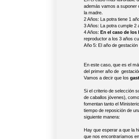
además vamos a suponer qu
la madre.
2 Años: La potra tiene 1 añ
3 Años: La potra cumple 2 
4 Años:
En el caso de lo
reproductor a los 3 años c
Año 5: El año de gestación 
En este caso, que es el más
del primer año de
gestació
Vamos a decir que los
gas
Si el criterio de selecció
de caballos jóvenes), como 
fomentan tanto el Ministeri
tiempo de reposición de una
siguiente manera:
Hay que esperar a que la hi
que nos encontraríamos en