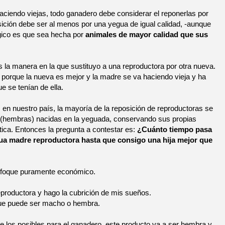
ciendo viejas, todo ganadero debe considerar el reponerlas por
sición debe ser al menos por una yegua de igual calidad, -aunque
ógico es que sea hecha por
animales de mayor calidad que sus
s la manera en la que sustituyo a una reproductora por otra nueva.
es porque la nueva es mejor y la madre se va haciendo vieja y ha
e se tenían de ella.
 en nuestro país, la mayoría de la reposición de reproductoras se
s (hembras) nacidas en la yeguada, conservando sus propias
tica. Entonces la pregunta a contestar es:
¿Cuánto tiempo pasa
ua madre reproductora hasta que consigo una hija mejor que
nfoque puramente económico.
productora y hago la cubrición de mis sueños.
que puede ser macho o hembra.
e los posibles para el ganadero, este producto va a ser hembra y