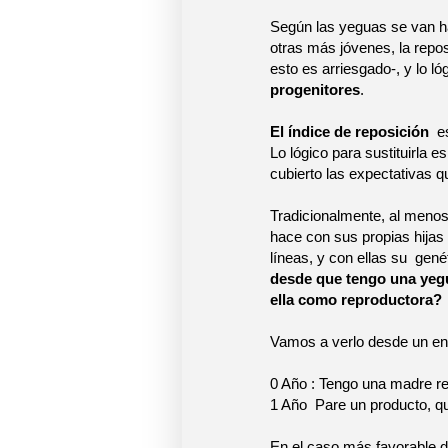
Según las yeguas se van ha
otras más jóvenes, la repo
esto es arriesgado-, y lo l
progenitores
.
El índice de reposición
e
Lo lógico para sustituirla 
cubierto las expectativas qu
Tradicionalmente, al menos
hace con sus propias hija
líneas, y con ellas su
gené
desde que tengo una yeg
ella como reproductora?
Vamos a verlo desde un e
0 Año : Tengo una madre re
1 Año
Pare un producto, 
En el caso más favorable d