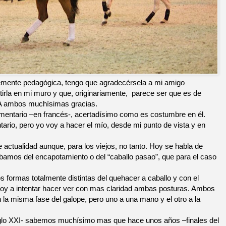
memente pedagógica, tengo que agradecérsela a mi amigo
a en mi muro y que, originariamente,
parece ser que es de
mbos muchísimas gracias.
ario –en francés-, acertadísimo como es costumbre en él.
rio, pero yo voy a hacer el mío, desde mi punto de vista y en
actualidad aunque, para los viejos, no tanto. Hoy se habla de
bamos del encapotamiento o del “caballo pasao”, que para el caso
s formas totalmente distintas del quehacer a caballo y con el
 voy a intentar hacer ver con mas claridad ambas posturas. Ambos
la misma fase del galope, pero uno a una mano y el otro a la
siglo XXI- sabemos muchísimo mas que hace unos años –finales del