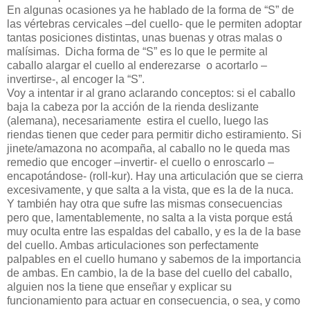
En algunas ocasiones ya he hablado de la forma de “S” de
las vértebras cervicales –del cuello- que le permiten adoptar
tantas posiciones distintas, unas buenas y otras malas o
malísimas. Dicha forma de “S” es lo que le permite al
caballo alargar el cuello al enderezarse o acortarlo –
invertirse-, al encoger la “S”.
Voy a intentar ir al grano aclarando conceptos: si el caballo
baja la cabeza por la acción de la rienda deslizante
(alemana), necesariamente estira el cuello, luego las
riendas tienen que ceder para permitir dicho estiramiento. Si
jinete/amazona no acompaña, al caballo no le queda mas
remedio que encoger –invertir- el cuello o enroscarlo –
encapotándose- (roll-kur). Hay una articulación que se cierra
excesivamente, y que salta a la vista, que es la de la nuca.
Y también hay otra que sufre las mismas consecuencias
pero que, lamentablemente, no salta a la vista porque está
muy oculta entre las espaldas del caballo, y es la de la base
del cuello. Ambas articulaciones son perfectamente
palpables en el cuello humano y sabemos de la importancia
de ambas. En cambio, la de la base del cuello del caballo,
alguien nos la tiene que enseñar y explicar su
funcionamiento para actuar en consecuencia, o sea, y como