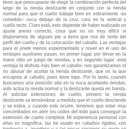
tiene que preocuparse de elegir la combinación perfecta del
largo de la rienda deslizante en conjunto con la rienda
normal para que el cuello trabaje bien en estiramiento -su
cometido-: nuca debajo de la cruz, cara en la vertical y
cuello recto. Claro está, esto depende de haber realizado un
ajuste previo correcto, cosa que no es muy difícil si
disponemos de alguien pie a tierra que nos de norte del
perfil del cuello y de la colocación del caballo. Las ventajas
para el jinete menos experimentado y novel en el uso de
rendajes auxiliares pasan, en primer lugar, por llevar en la
mano sólo un juego de riendas, y en segundo lugar -esta
ventaja la disfruta más bien el caballo- nos garantizamos el
no abusar de acortar la rienda deslizante, que es la que
encapota al caballo, pues tiene tope. Por lo tanto, cuando
buscamos una posición alta en la nuca acortando riendas,
solo actúa la rienda normal y la deslizante queda en banda.
Al solicitar extensiones de cuello, primero la rienda
deslizante va tensándose a medida que el cuello desciende
y se estira, y cuando esto ocurre, tenemos que estar muy
concentrados en abrir los codos del todo para conseguir
la
extensión de cuello completa. Mi experiencia personal con
ellas es magnífica, las he usado en caballos rígidos, con
tendencia a invertirse y a las pocas sesiones su gesto se