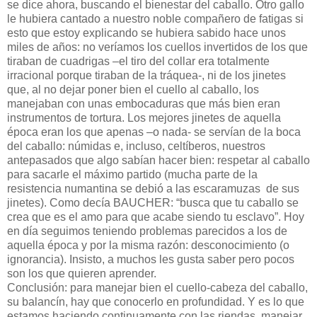
se dice ahora, buscando el bienestar del caballo. Otro gallo
le hubiera cantado a nuestro noble compañero de fatigas si
esto que estoy explicando se hubiera sabido hace unos
miles de años: no veríamos los cuellos invertidos de los que
tiraban de cuadrigas –el tiro del collar era totalmente
irracional porque tiraban de la tráquea-, ni de los jinetes
que, al no dejar poner bien el cuello al caballo, los
manejaban con unas embocaduras que más bien eran
instrumentos de tortura. Los mejores jinetes de aquella
época eran los que apenas –o nada- se servían de la boca
del caballo: númidas e, incluso, celtíberos, nuestros
antepasados que algo sabían hacer bien: respetar al caballo
para sacarle el máximo partido (mucha parte de la
resistencia numantina se debió a las escaramuzas de sus
jinetes). Como decía BAUCHER: “busca que tu caballo se
crea que es el amo para que acabe siendo tu esclavo”. Hoy
en día seguimos teniendo problemas parecidos a los de
aquella época y por la misma razón: desconocimiento (o
ignorancia). Insisto, a muchos les gusta saber pero pocos
son los que quieren aprender.
Conclusión: para manejar bien el cuello-cabeza del caballo,
su balancín, hay que conocerlo en profundidad. Y es lo que
estamos haciendo continuamente con las riendas, manejar