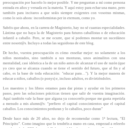
preocupación por hacerlo lo mejor posible.
Y me preguntan a mí como persona
entrada en años y versada en la materia. Y aquí estoy para echar una mano, pero
también para incitaros a que seáis siempre exigentes con vosotras mismas,
como lo sois ahora: inconformistas per in eternum, como yo.
Sabéis que ahora, en la carrera de Magisterio, hay no sé cuantas especialidades.
Lástima que no haya la de Magisterio para futuros caballistas o de educación
infantil a caballo. Pero, se me ocurre, que sí podemos montar un sucedáneo
entre nosotr@s. Incluyo a todas las seguidoras de este blog.
De hecho, vuestra preocupación es cómo enseñar mejor: no solamente a los
niños montados, sino también a sus monturas, unos animalitos con una
mentalidad, casi idéntica a la de un niño antes de alcanzar el uso de razón (que
yo creo que se alcanza cuando se tiene el sentido del futuro, que al fin y al
cabo, es la base de toda educación: "educar para…").
Y la mejor manera de
educar a niños, caballos (o ponys) e, incluso adultos, es divirtiéndoles.
Los maestros y los libros estamos para dar pistas y ayudar en los primeros
pasos, pero las soluciones prácticas tienen que salir de vuestra imaginación.
Aquí también vale la frase que alguna ya conoceréis porque me gusta repetirla
a menudo a mis alumn@s: “prefiero el capital conocimientos que el capital
caballos. Los conocimientos perduran y lo caballos, poco duran”
Desde hace más de 20 años, no dejo de recomendar como 1ª lectura, “El
Principito”. Como imagino que lo tendréis a mano en casa, empezad a releerlo