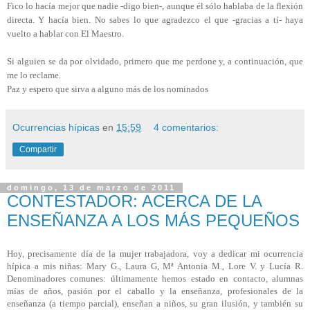
Fico lo hacía mejor que nadie -digo bien-, aunque él sólo hablaba de la flexión
directa. Y hacía bien. No sabes lo que agradezco el que -gracias a tí- haya
vuelto a hablar con El Maestro.
Si alguien se da por olvidado, primero que me perdone y, a continuación, que
me lo reclame.
Paz y espero que sirva a alguno más de los nominados
Ocurrencias hípicas
en
15:59
4 comentarios:
Compartir
domingo, 13 de marzo de 2011
CONTESTADOR: ACERCA DE LA
ENSEÑANZA A LOS MÁS PEQUEÑOS
Hoy, precisamente día de la mujer trabajadora, voy a dedicar mi ocurrencia
hípica a mis niñas:
Mary G., Laura G, Mª Antonia M., Lore V. y Lucía R.
Denominadores comunes: ú
ltimamente hemos estado en contacto, a
lumnas
mías de años, p
asión por el caballo y la enseñanza, p
rofesionales de la
enseñanza (a tiempo parcial), e
nseñan a niños, su gran ilusión, y
también su