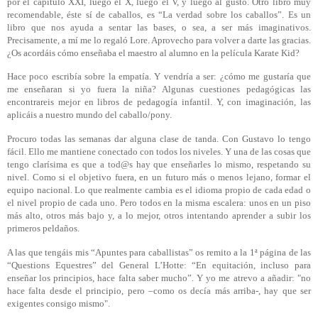
por el capítulo XXI, luego el X, luego el V, y luego al gusto.
Otro libro muy
recomendable, éste sí de caballos, es “La verdad sobre los caballos”. Es un
libro que nos ayuda a sentar las bases, o sea, a ser más imaginativos.
Precisamente, a mí me lo regaló Lore. Aprovecho para volver a darte las gracias.
¿Os acordáis cómo enseñaba el maestro al alumno en la película Karate Kid?
Hace poco escribía sobre la empatía. Y vendría a ser: ¿cómo me gustaría que
me enseñaran si yo fuera la niña? Algunas cuestiones pedagógicas las
encontrareis mejor en libros de pedagogía infantil. Y, con imaginación, las
aplicáis a nuestro mundo del caballo/pony.
Procuro todas las semanas dar alguna clase de tanda. Con Gustavo lo tengo
fácil. Ello me mantiene conectado con todos los niveles. Y una de las cosas que
tengo clarísima es que a tod@s hay que enseñarles lo mismo, respetando su
nivel. Como si el objetivo fuera, en un futuro más o menos lejano, formar el
equipo nacional. Lo que realmente cambia es el idioma propio de cada edad o
el nivel propio de cada uno. Pero todos en la misma escalera: unos en un piso
más alto, otros más bajo y, a lo mejor, otros intentando aprender a subir los
primeros peldaños.
A las que tengáis mis “Apuntes para caballistas” os remito a la 1ª página de las
“Questions Equestres” del General L’Hotte: “En equitación, incluso para
enseñar los principios, hace falta saber mucho”. Y yo me atrevo a añadir: "no
hace falta desde el principio, pero –como os decía más arriba-, hay que ser
exigentes consigo mismo".