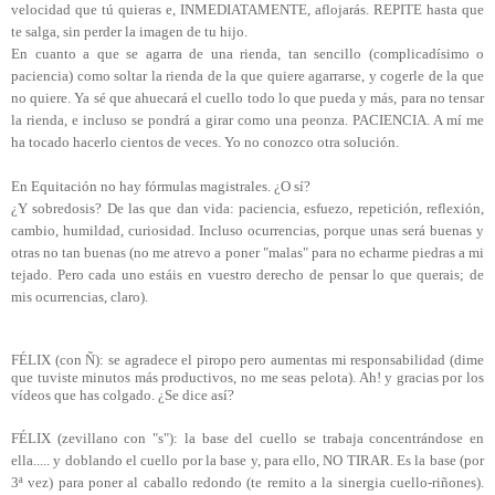
velocidad que tú quieras e, INMEDIATAMENTE, aflojarás. REPITE hasta que
te salga, sin perder la imagen de tu hijo.
En cuanto a que se agarra de una rienda, tan sencillo (complicadísimo o
paciencia) como soltar la rienda de la que quiere agarrarse, y cogerle de la que
no quiere. Ya sé que ahuecará el cuello todo lo que pueda y más, para no tensar
la rienda, e incluso se pondrá a girar como una peonza. PACIENCIA. A mí me
ha tocado hacerlo cientos de veces. Yo no conozco otra solución.
En Equitación no hay fórmulas magistrales. ¿O sí?
¿Y sobredosis? De las que dan vida: paciencia, esfuezo, repetición, reflexión,
cambio, humildad, curiosidad. Incluso ocurrencias, porque unas será buenas y
otras no tan buenas (no me atrevo a poner "malas" para no echarme piedras a mi
tejado. Pero cada uno estáis en vuestro derecho de pensar lo que querais; de
mis ocurrencias, claro).
FÉLIX (con Ñ): se agradece el piropo pero aumentas mi responsabilidad (dime
que tuviste minutos más productivos, no me seas pelota). Ah! y gracias por los
vídeos que has colgado. ¿Se dice así?
FÉLIX (zevillano con "s"): la base del cuello se trabaja concentrándose en
ella..... y doblando el cuello por la base y, para ello, NO TIRAR. Es la base (por
3ª vez) para poner al caballo redondo (te remito a la sinergia cuello-riñones).