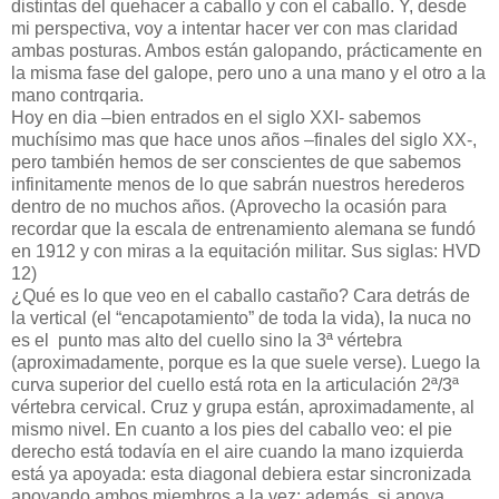
distintas del quehacer a caballo y con el caballo. Y, desde
mi perspectiva, voy a intentar hacer ver con mas claridad
ambas posturas. Ambos están galopando, prácticamente en
la misma fase del galope, pero uno a una mano y el otro a la
mano contrqaria.
Hoy en dia –bien entrados en el siglo XXI- sabemos
muchísimo mas que hace unos años –finales del siglo XX-,
pero también hemos de ser conscientes de que sabemos
infinitamente menos de lo que sabrán nuestros herederos
dentro de no muchos años. (Aprovecho la ocasión para
recordar que la escala de entrenamiento alemana se fundó
en 1912 y con miras a la equitación militar. Sus siglas: HVD
12)
¿Qué es lo que veo en el caballo castaño? Cara detrás de
la vertical (el “encapotamiento” de toda la vida), la nuca no
es el
punto mas alto del cuello sino la 3ª vértebra
(aproximadamente, porque es la que suele verse). Luego la
curva superior del cuello está rota en la articulación 2ª/3ª
vértebra cervical. Cruz y grupa están, aproximadamente, al
mismo nivel. En cuanto a los pies del caballo veo: el pie
derecho está todavía en el aire cuando la mano izquierda
está ya apoyada: esta diagonal debiera estar sincronizada
apoyando ambos miembros a la vez; además, si apoya