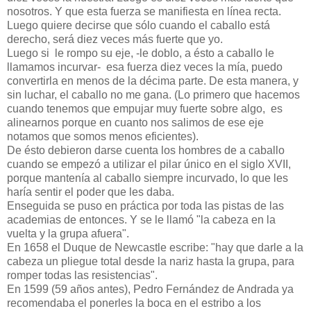
nosotros. Y que esta fuerza se manifiesta en línea recta.
Luego quiere decirse que sólo cuando el caballo está
derecho, será diez veces más fuerte que yo.
Luego si le rompo su eje, -le doblo, a ésto a caballo le
llamamos incurvar- esa fuerza diez veces la mía, puedo
convertirla en menos de la décima parte. De esta manera, y
sin luchar, el caballo no me gana. (Lo primero que hacemos
cuando tenemos que empujar muy fuerte sobre algo, es
alinearnos porque en cuanto nos salimos de ese eje
notamos que somos menos eficientes).
De ésto debieron darse cuenta los hombres de a caballo
cuando se empezó a utilizar el pilar único en el siglo XVII,
porque mantenía al caballo siempre incurvado, lo que les
haría sentir el poder que les daba.
Enseguida se puso en práctica por toda las pistas de las
academias de entonces. Y se le llamó "la cabeza en la
vuelta y la grupa afuera".
En 1658 el Duque de Newcastle escribe: "hay que darle a la
cabeza un pliegue total desde la nariz hasta la grupa, para
romper todas las resistencias".
En 1599 (59 años antes), Pedro Fernández de Andrada ya
recomendaba el ponerles la boca en el estribo a los