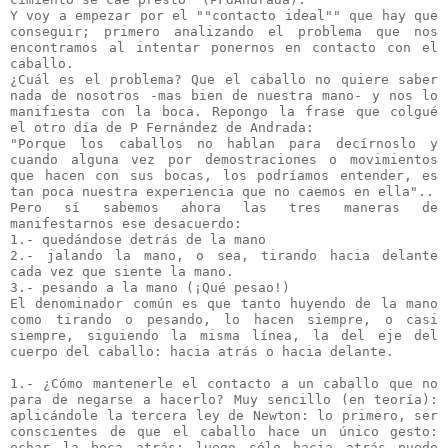
Y voy a empezar por el ""contacto ideal"" que hay que 
conseguir; primero analizando el problema que nos 
encontramos al intentar ponernos en contacto con el 
caballo.

¿Cuál es el problema? Que el caballo no quiere saber 
nada de nosotros -mas bien de nuestra mano- y nos lo 
manifiesta con la boca. Repongo la frase que colgué 
el otro día de P Fernández de Andrada:

"Porque los caballos no hablan para decírnoslo y 
cuando alguna vez por demostraciones o movimientos 
que hacen con sus bocas, los podríamos entender, es 
tan poca nuestra experiencia que no caemos en ella"..

Pero sí sabemos ahora las tres maneras de 
manifestarnos ese desacuerdo:

1.- quedándose detrás de la mano

2.- jalando la mano, o sea, tirando hacia delante 
cada vez que siente la mano.

3.- pesando a la mano (¡Qué pesao!)

El denominador común es que tanto huyendo de la mano 
como tirando o pesando, lo hacen siempre, o casi 
siempre, siguiendo la misma línea, la del eje del 
cuerpo del caballo: hacia atrás o hacia delante.

1.- ¿Cómo mantenerle el contacto a un caballo que no 
para de negarse a hacerlo? Muy sencillo (en teoría): 
aplicándole la tercera ley de Newton: lo primero, ser 
conscientes de que el caballo hace un único gesto: 
echar la boca atrás; luego sólo hacia atrás puede 