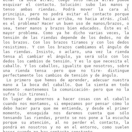
esquivar el contacto. Solución: subo las manos y 
tenso ambas riendas. Podrá mover la cara al 
principio, pero no podrá evitar el contacto porque 
tenso la rienda hacia arriba, no hacia atrás. ¿Cuál 
es el problema? Hacer un buen uso de manos/brazos, o 
sea, tener manos y brazos bien educados. Éste es el 
mayor problema. Como ya he dicho varias veces, la 
tensión de las riendas depende de los dedos, no de 
los brazos. Con los brazos tiramos y con los dedos 
resistimos. Y con los brazos cambiamos el ángulo de 
las riendas. Insisto, o aclaro, una vez la rienda 
tensa al cambiar el ángulo, ya será sólo con los 
dedos los cambios de tensión. Y es lo que necesita el 
caballo. Y los caballos, igualito que nosotros, sobre 
una rienda tensa -pero que no tire- distingue 
perfectamente los cambios de tensión y de ángulo. 

 Lo primero que hemos de aprender, adecuar nuestra 
mano a la boca del caballo. Que la sienta en todo 
momento -mantenemos la comunicación- pero que no la 
sufra (sin tirones).

En lugar de ponernos a hacer cosas con el caballo 
cuando nos montamos, si empezamos por pensar cómo lo 
debo hacer para que me entienda, y desde el primer 
momento, enseguida nos daremos cuenta que sólo 
tensando las riendas, pronto se nos pone a la escucha 
porque su atención, al no perder el contacto, la 
pondrá en nosotros y no en el entorno, como suelen 
hacer cuando no hay contacto constante.
