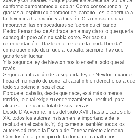
suave y controlable. Porque podemos acrecentar su fuerza
conforme aumentamos el doblar. Como consecuencia - y
gracias al espíritu colaborador del caballo-, es la apertura a
la flexibilidad, atención y adhesión. Otra consecuencia
importante: las embocaduras se fueron dulcificando.
Pedro Fernández de Andrada tenía muy claro lo que quería
conseguir, pero aún no sabía cómo. Por eso su
recomendación: "Hazle en el cerebro la mortal herida",
como queriendo decir que al caballo, siempre, hay que
ganarle sin luchar.
Y la segunda ley de Newton nos lo enseña, sólo que al
revés.
Segunda aplicación de la segunda ley de Newton: cuando
llega el momento de poner al caballo bien derecho para que
todo su potencial sea eficaz.
Porque el caballo, desde que nace, está más o menos
torcido, lo cual exige su enderezamiento - rectitud- para
alcanzar la eficacia total de sus fuerzas.
Desde D'Auvergne, fines del siglo XVIII, hasta Licart, siglo
XX, todos los autores insisten en la importancia de la
rectitud en el caballo. Y, lógicamente, también todos los
autores adictos a la Escala de Entrenamiento alemana.
Conclusión: al principio de la doma del caballo nos