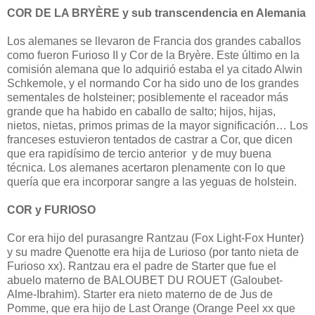
COR DE LA BRYÈRE y sub transcendencia en Alemania
Los alemanes se llevaron de Francia dos grandes caballos
como fueron Furioso II y Cor de la Bryère. Este último en la
comisión alemana que lo adquirió estaba el ya citado Alwin
Schkemole, y el normando Cor ha sido uno de los grandes
sementales de holsteiner; posiblemente el raceador más
grande que ha habido en caballo de salto; hijos, hijas,
nietos, nietas, primos primas de la mayor significación… Los
franceses estuvieron tentados de castrar a Cor, que dicen
que era rapidísimo de tercio anterior y de muy buena
técnica. Los alemanes acertaron plenamente con lo que
quería que era incorporar sangre a las yeguas de holstein.
COR y FURIOSO
Cor era hijo del purasangre Rantzau (Fox Light-Fox Hunter)
y su madre Quenotte era hija de Lurioso (por tanto nieta de
Furioso xx). Rantzau era el padre de Starter que fue el
abuelo materno de BALOUBET DU ROUET (Galoubet-
Alme-Ibrahim). Starter era nieto materno de de Jus de
Pomme, que era hijo de Last Orange (Orange Peel xx que