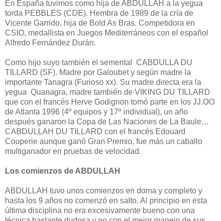
En España tuvimos como hija de ABDULLAH a la yegua
torda PEBBLES (CDE). Hembra de 1989 de la cría de
Vicente Garrido, hija de Bold As Bras. Competidora en
CSIO, medallista en Juegos Mediterráneos con el español
Alfredo Fernández Durán.
Como hijo suyo también el semental CABDULLA DU
TILLARD (SF). Madre por Galoubet y según madre la
importante Tanagra (Furioso xx). Su madre directa era la
yegua Quanagra, madre también de VIKING DU TILLARD
que con el francés Herve Godignon tomó parte en los JJ.OO
de Atlanta 1996 (4º equipos y 17º individual), un año
después ganaron la Copa de Las Naciones de La Baule…
CABDULLAH DU TILLARD con el francés Edouard
Couperie aunque ganó Gran Premio, fue más un caballo
multiganador en pruebas de velocidad.
Los comienzos de ABDULLAH
ABDULLAH tuvo unos comienzos en doma y completo y
hasta los 9 años no comenzó en salto. Al principio en esta
última disciplina no era excesivamente bueno con una
técnica bastante dudosa y no con el mejor manejo de sus