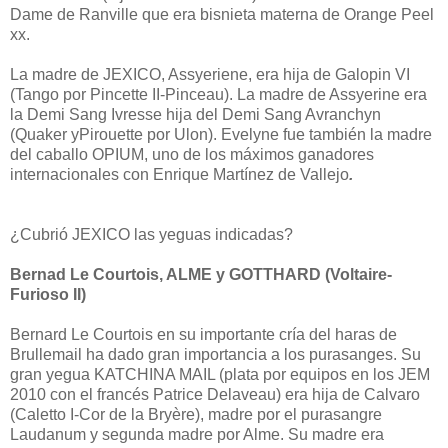
Dame de Ranville que era bisnieta materna de Orange Peel
xx.
La madre de JEXICO, Assyeriene, era hija de Galopin VI
(Tango por Pincette II-Pinceau). La madre de Assyerine era
la Demi Sang Ivresse hija del Demi Sang Avranchyn
(Quaker yPirouette por Ulon). Evelyne fue también la madre
del caballo OPIUM, uno de los máximos ganadores
internacionales con Enrique Martínez de Vallejo
.
¿Cubrió JEXICO las yeguas indicadas?
Bernad Le Courtois, ALME y GOTTHARD (Voltaire-
Furioso II)
Bernard Le Courtois en su importante cría del haras de
Brullemail ha dado gran importancia a los purasanges. Su
gran yegua KATCHINA MAIL (plata por equipos en los JEM
2010 con el francés Patrice Delaveau) era hija de Calvaro
(Caletto I-Cor de la Bryère), madre por el purasangre
Laudanum y segunda madre por Alme. Su madre era