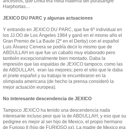
ancestros, que Dirka era nieta materna del purasangre
Harphortas…
JEXICO DU PARC y algunas actuaciones
Y entrando en JEXICO DU PARC, que fue 6º individual en
los JJ.OO de Los Ángeles 1984 y ganó en el mismo año el
Gran Premio de La Baule (2º en el Derby) con el español
Luis Álvarez Cervera se podría decir lo mismo que de
ABDULLAH en que fue un caballo muy elaborado pero
también excepcionalmente bien montado. Daba la
impresión que las espaldas de JEXICO tampoco, como las
de ABDULLAH, eran las mejores; pero el sitio que le daba
el jinete español y su trabajo le encumbraron en la
olimpiada americana (de hecho la prensa consideró la
mejor actuación europea).
No interesante descendencia de JEXICO
Tampoco JEXICO ha tenido una descendencia nada
interesante incluso peor que la de ABDULLAH, y eso que su
pedigree es mejor al ser hijo de Mexico, el propio hermano
de Furioso II (hijo de FURIOSO xx). La madre de Mexico era