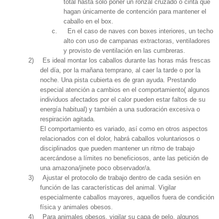
total hasta solo poner un ronzal cruzado o cinta que
hagan únicamente de contención para mantener el
caballo en el box.
c.
En el caso de naves con boxes interiores, un techo
alto con uso de campanas extractoras, ventiladores
y provisto de ventilación en las cumbreras.
2)
Es ideal montar los caballos durante las horas más frescas
del día, por la mañana temprano, al caer la tarde o por la
noche. Una pista cubierta es de gran ayuda. Prestando
especial atención a cambios en el comportamiento( algunos
individuos afectados por el calor pueden estar faltos de su
energía habitual) y también a una sudoración excesiva o
respiración agitada.
El comportamiento es variado, así como en otros aspectos
relacionados con el dolor, habrá caballos voluntariosos o
disciplinados que pueden mantener un ritmo de trabajo
acercándose a límites no beneficiosos, ante las petición de
una amazona/jinete poco observador/a.
3)
Ajustar el protocolo de trabajo dentro de cada sesión en
función de las características del animal. Vigilar
especialmente caballos mayores, aquellos fuera de condición
física y animales obesos.
4)
Para animales obesos, vigilar su capa de pelo, algunos