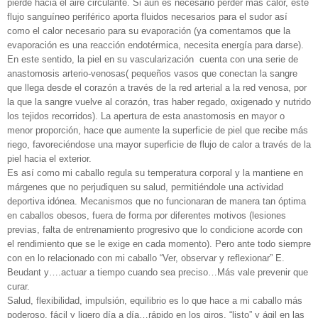
pierde hacia el aire circulante. Si aún es necesario perder más calor, este
flujo sanguíneo periférico aporta fluidos necesarios para el sudor así
como el calor necesario para su evaporación (ya comentamos que la
evaporación es una reacción endotérmica, necesita energía para darse).
En este sentido, la piel en su vascularización cuenta con una serie de
anastomosis arterio-venosas( pequeños vasos que conectan la sangre
que llega desde el corazón a través de la red arterial a la red venosa, por
la que la sangre vuelve al corazón, tras haber regado, oxigenado y nutrido
los tejidos recorridos). La apertura de esta anastomosis en mayor o
menor proporción, hace que aumente la superficie de piel que recibe más
riego, favoreciéndose una mayor superficie de flujo de calor a través de la
piel hacia el exterior.
Es así como mi caballo regula su temperatura corporal y la mantiene en
márgenes que no perjudiquen su salud, permitiéndole una actividad
deportiva idónea. Mecanismos que no funcionaran de manera tan óptima
en caballos obesos, fuera de forma por diferentes motivos (lesiones
previas, falta de entrenamiento progresivo que lo condicione acorde con
el rendimiento que se le exige en cada momento). Pero ante todo siempre
con en lo relacionado con mi caballo “Ver, observar y reflexionar” E.
Beudant y….actuar a tiempo cuando sea preciso…Más vale prevenir que
curar.
Salud, flexibilidad, impulsión, equilibrio es lo que hace a mi caballo más
poderoso, fácil y ligero día a día…rápido en los giros, “listo” y ágil en las