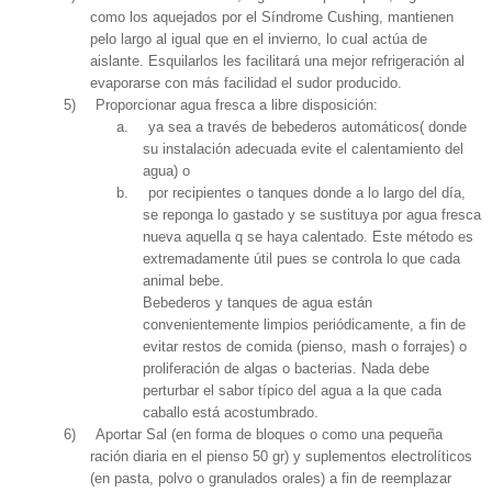
como los aquejados por el Síndrome Cushing, mantienen
pelo largo al igual que en el invierno, lo cual actúa de
aislante. Esquilarlos les facilitará una mejor refrigeración al
evaporarse con más facilidad el sudor producido.
5)
Proporcionar agua fresca a libre disposición:
a.
ya sea a través de bebederos automáticos( donde
su instalación adecuada evite el calentamiento del
agua) o
b.
por recipientes o tanques donde a lo largo del día,
se reponga lo gastado y se sustituya por agua fresca
nueva aquella q se haya calentado. Este método es
extremadamente útil pues se controla lo que cada
animal bebe.
Bebederos y tanques de agua están
convenientemente limpios periódicamente, a fin de
evitar restos de comida (pienso, mash o forrajes) o
proliferación de algas o bacterias. Nada debe
perturbar el sabor típico del agua a la que cada
caballo está acostumbrado.
6)
Aportar Sal (en forma de bloques o como una pequeña
ración diaria en el pienso 50 gr) y suplementos electrolíticos
(en pasta, polvo o granulados orales) a fin de reemplazar