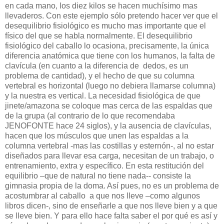
en cada mano, los diez kilos se hacen muchísimo mas
llevaderos. Con este ejemplo sólo pretendo hacer ver que el
desequilibrio fisiológico es mucho mas importante que el
físico del que se habla normalmente. El desequilibrio
fisiológico del caballo lo ocasiona, precisamente, la única
diferencia anatómica que tiene con los humanos, la falta de
clavícula (en cuanto a la diferencia de
dedos, es un
problema de cantidad), y el hecho de que su columna
vertebral es horizontal (luego no debiera llamarse columna)
y la nuestra es vertical. La necesidad fisiológica de que
jinete/amazona se coloque mas cerca de las espaldas que
de la grupa (al contrario de lo que recomendaba
JENOFONTE hace 24 siglos), y la ausencia de clavículas,
hacen que los músculos que unen las espaldas a la
columna vertebral -mas las costillas y esternón-, al no estar
diseñados para llevar esa carga, necesitan de un trabajo, o
entrenamiento, extra y específico. En esta restitución del
equilibrio –que de natural no tiene nada-- consiste la
gimnasia propia de la doma. Así pues, no es un problema de
acostumbrar al caballo
a que nos lleve –como algunos
libros dicen-, sino de enseñarle a que nos lleve bien y a que
se lleve bien. Y para ello hace falta saber el por qué es así y