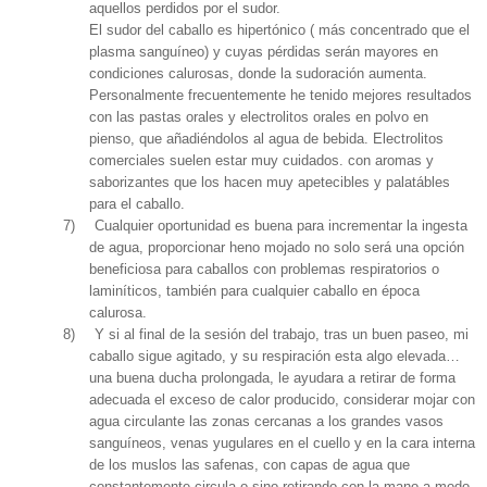
aquellos perdidos por el sudor.
El sudor del caballo es hipertónico ( más concentrado que el
plasma sanguíneo) y cuyas pérdidas serán mayores en
condiciones calurosas, donde la sudoración aumenta.
Personalmente frecuentemente he tenido mejores resultados
con las pastas orales y electrolitos orales en polvo en
pienso, que añadiéndolos al agua de bebida. Electrolitos
comerciales suelen estar muy cuidados. con aromas y
saborizantes que los hacen muy apetecibles y palatábles
para el caballo.
7)
Cualquier oportunidad es buena para incrementar la ingesta
de agua, proporcionar heno mojado no solo será una opción
beneficiosa para caballos con problemas respiratorios o
laminíticos, también para cualquier caballo en época
calurosa.
8)
Y si al final de la sesión del trabajo, tras un buen paseo, mi
caballo sigue agitado, y su respiración esta algo elevada…
una buena ducha prolongada, le ayudara a retirar de forma
adecuada el exceso de calor producido, considerar mojar con
agua circulante las zonas cercanas a los grandes vasos
sanguíneos, venas yugulares en el cuello y en la cara interna
de los muslos las safenas, con capas de agua que
constantemente circula o sino retirando con la mano a modo