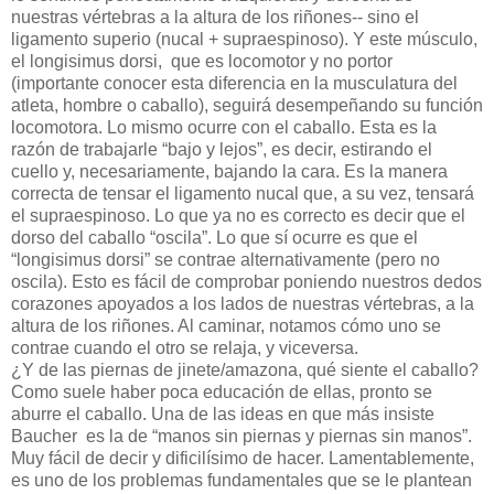
nuestras vértebras a la altura de los riñones-- sino el
ligamento superio (nucal + supraespinoso). Y este músculo,
el longisimus dorsi,
que es locomotor y no portor
(importante conocer esta diferencia en la musculatura del
atleta, hombre o caballo), seguirá desempeñando su función
locomotora. Lo mismo ocurre con el caballo. Esta es la
razón de trabajarle “bajo y lejos”, es decir, estirando el
cuello y, necesariamente, bajando la cara. Es la manera
correcta de tensar el ligamento nucal que, a su vez, tensará
el supraespinoso. Lo que ya no es correcto es decir que el
dorso del caballo “oscila”. Lo que sí ocurre es que el
“longisimus dorsi” se contrae alternativamente (pero no
oscila). Esto es fácil de comprobar poniendo nuestros dedos
corazones apoyados a los lados de nuestras vértebras, a la
altura de los riñones. Al caminar, notamos cómo uno se
contrae cuando el otro se relaja, y viceversa.
¿Y de las piernas de jinete/amazona, qué siente el caballo?
Como suele haber poca educación de ellas, pronto se
aburre el caballo. Una de las ideas en que más insiste
Baucher
es la de “manos sin piernas y piernas sin manos”.
Muy fácil de decir y dificilísimo de hacer. Lamentablemente,
es uno de los problemas fundamentales que se le plantean