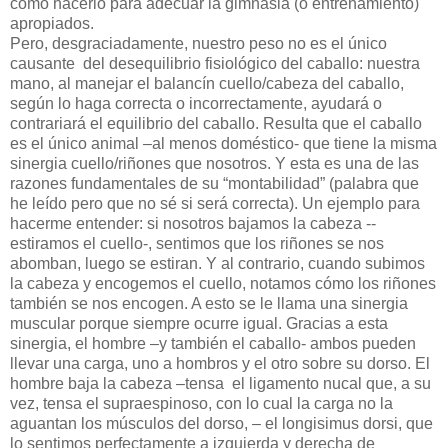
cómo hacerlo para adecuar la gimnasia (o entrenamiento)
apropiados.
Pero, desgraciadamente, nuestro peso no es el único
causante
del desequilibrio fisiológico del caballo: nuestra
mano, al manejar el balancín cuello/cabeza del caballo,
según lo haga correcta o incorrectamente, ayudará o
contrariará el equilibrio del caballo. Resulta que el caballo
es el único animal –al menos doméstico- que tiene la misma
sinergia cuello/riñones que nosotros. Y esta es una de las
razones fundamentales de su “montabilidad” (palabra que
he leído pero que no sé si será correcta). Un ejemplo para
hacerme entender: si nosotros bajamos la cabeza --
estiramos el cuello-, sentimos que los riñones se nos
abomban, luego se estiran. Y al contrario, cuando subimos
la cabeza y encogemos el cuello, notamos cómo los riñones
también se nos encogen. A esto se le llama una sinergia
muscular porque siempre ocurre igual. Gracias a esta
sinergia, el hombre –y también el caballo- ambos pueden
llevar una carga, uno a hombros y el otro sobre su dorso. El
hombre baja la cabeza –tensa
el ligamento nucal que, a su
vez, tensa el supraespinoso, con lo cual la carga no la
aguantan los músculos del dorso, – el longisimus dorsi, que
lo sentimos perfectamente a izquierda y derecha de