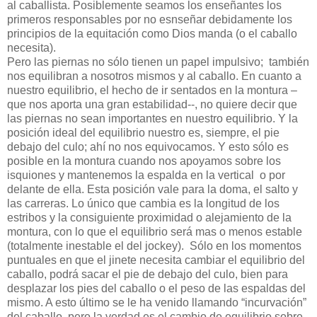
al caballista. Posiblemente seamos los enseñantes los
primeros responsables por no esnseñar debidamente los
principios de la equitación como Dios manda (o el caballo
necesita).
Pero las piernas no sólo tienen un papel impulsivo;
también
nos equilibran a nosotros mismos y al caballo. En cuanto a
nuestro equilibrio, el hecho de ir sentados en la montura –
que nos aporta una gran estabilidad--, no quiere decir que
las piernas no sean importantes en nuestro equilibrio. Y la
posición ideal del equilibrio nuestro es, siempre, el pie
debajo del culo; ahí no nos equivocamos. Y esto sólo es
posible en la montura cuando nos apoyamos sobre los
isquiones y mantenemos la espalda en la vertical
o por
delante de ella. Esta posición vale para la doma, el salto y
las carreras. Lo único que cambia es la longitud de los
estribos y la consiguiente proximidad o alejamiento de la
montura, con lo que el equilibrio será mas o menos estable
(totalmente inestable el del jockey).
Sólo en los momentos
puntuales en que el jinete necesita cambiar el equilibrio del
caballo, podrá sacar el pie de debajo del culo, bien para
desplazar los pies del caballo o el peso de las espaldas del
mismo. A esto último se le ha venido llamando “incurvación”
del caballo, pero la verdad es el cambio de equilibrio sobre