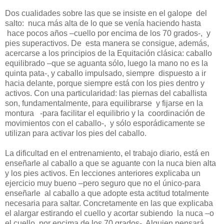
Dos cualidades sobre las que se insiste en el galope
del
salto:
nuca más alta de lo que se venía haciendo hasta
hace pocos años –cuello por encima de los 70 grados-,
y
pies superactivos. De
esta manera se consigue, además,
acercarse a los principios de la Equitación clásica: caballo
equilibrado –que se aguanta sólo, luego la mano no es la
quinta pata-, y caballo impulsado, siempre
dispuesto a ir
hacia delante, porque siempre está con los pies dentro y
activos. Con una particularidad: las piernas del caballista
son, fundamentalmente, para equilibrarse
y fijarse en la
montura
-para facilitar el equilibrio y la
coordinación de
movimientos con el caballo-,
y sólo esporádicamente se
utilizan para activar los pies del caballo.
La dificultad en el entrenamiento, el trabajo diario, está en
enseñarle al caballo a que se aguante con la nuca bien alta
y los pies activos. En lecciones anteriores explicaba un
ejercicio muy bueno –pero seguro que no el único-para
enseñarle
al caballo a que adopte esta actitud totalmente
necesaria para saltar. Concretamente en las que explicaba
el alargar estirando el cuello y acortar subiendo
la nuca –o
el cuello, por encima de los 70 grados-. Alguien pensará