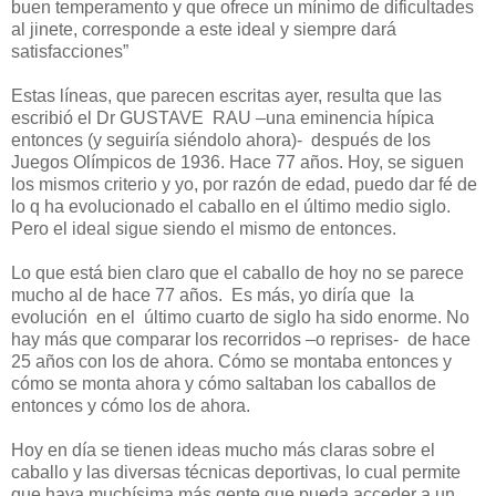
buen temperamento y que ofrece un mínimo de dificultades
al jinete, corresponde a este ideal y siempre dará
satisfacciones”
Estas líneas, que parecen escritas ayer, resulta que las
escribió el Dr GUSTAVE
RAU –una eminencia hípica
entonces (y seguiría siéndolo ahora)-
después de los
Juegos Olímpicos de 1936. Hace 77 años. Hoy, se siguen
los mismos criterio y yo, por razón de edad, puedo dar fé de
lo q ha evolucionado el caballo en el último medio siglo.
Pero el ideal sigue siendo el mismo de entonces.
Lo que está bien claro que el caballo de hoy no se parece
mucho al de hace 77 años.
Es más, yo diría que
la
evolución
en el
último cuarto de siglo ha sido enorme. No
hay más que comparar los recorridos –o reprises-
de hace
25 años con los de ahora. Cómo se montaba entonces y
cómo se monta ahora y cómo saltaban los caballos de
entonces y cómo los de ahora.
Hoy en día se tienen ideas mucho más claras sobre el
caballo y las diversas técnicas deportivas, lo cual permite
que haya muchísima más gente que pueda acceder a un