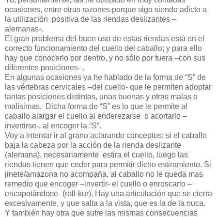
ocasiones, entre otras razones porque sigo siendo adicto a
la utilización positiva de las riendas deslizantes –
alemanas-.
El gran problema del buen uso de estas riendas está en el
correcto funcionamiento del cuello del caballo; y para ello
hay que conocerlo por dentro, y no sólo por fuera –con sus
diferentes posiciones- .
En algunas ocasiones ya he hablado de la forma de “S” de
las vértebras cervicales –del cuello- que le permiten adoptar
tantas posiciones distintas, unas buenas y otras malas o
malísimas. Dicha forma de “S” es lo que le permite al
caballo alargar el cuello al enderezarse o acortarlo –
invertirse-, al encoger la “S”.
Voy a intentar ir al grano aclarando conceptos: si el caballo
baja la cabeza por la acción de la rienda deslizante
(alemana), necesariamente estira el cuello, luego las
riendas tienen que ceder para permitir dicho estiramiento. Si
jinete/amazona no acompaña, al caballo no le queda mas
remedio que encoger –invertir- el cuello o enroscarlo –
encapotándose- (roll-kur). Hay una articulación que se cierra
excesivamente, y que salta a la vista, que es la de la nuca.
Y también hay otra que sufre las mismas consecuencias