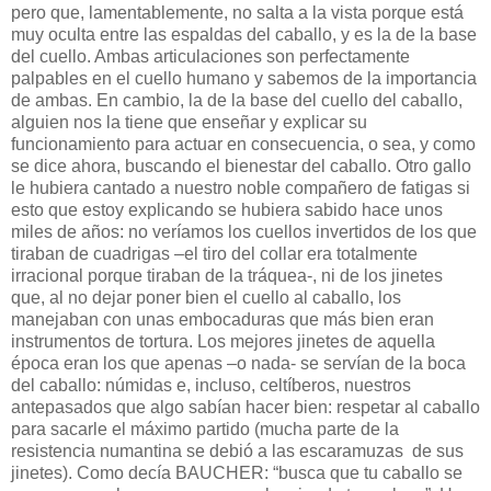
pero que, lamentablemente, no salta a la vista porque está
muy oculta entre las espaldas del caballo, y es la de la base
del cuello. Ambas articulaciones son perfectamente
palpables en el cuello humano y sabemos de la importancia
de ambas. En cambio, la de la base del cuello del caballo,
alguien nos la tiene que enseñar y explicar su
funcionamiento para actuar en consecuencia, o sea, y como
se dice ahora, buscando el bienestar del caballo. Otro gallo
le hubiera cantado a nuestro noble compañero de fatigas si
esto que estoy explicando se hubiera sabido hace unos
miles de años: no veríamos los cuellos invertidos de los que
tiraban de cuadrigas –el tiro del collar era totalmente
irracional porque tiraban de la tráquea-, ni de los jinetes
que, al no dejar poner bien el cuello al caballo, los
manejaban con unas embocaduras que más bien eran
instrumentos de tortura. Los mejores jinetes de aquella
época eran los que apenas –o nada- se servían de la boca
del caballo: númidas e, incluso, celtíberos, nuestros
antepasados que algo sabían hacer bien: respetar al caballo
para sacarle el máximo partido (mucha parte de la
resistencia numantina se debió a las escaramuzas de sus
jinetes). Como decía BAUCHER: “busca que tu caballo se