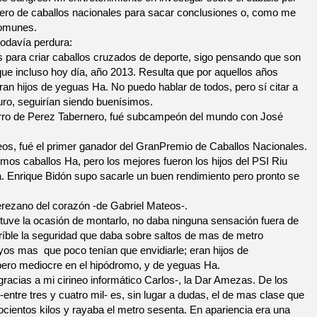
hero de caballos nacionales para sacar conclusiones o, como me
comunes.
todavía perdura:
 para criar caballos cruzados de deporte, sigo pensando que son
que incluso hoy día, año 2013. Resulta que por aquellos años
an hijos de yeguas Ha. No puedo hablar de todos, pero sí citar a
uro, seguirían siendo buenísimos.
ierro de Perez Tabernero, fué subcampeón del mundo con José
teos, fué el primer ganador del GranPremio de Caballos Nacionales.
mos caballos Ha, pero los mejores fueron los hijos del PSI Riu
 Enrique Bidón supo sacarle un buen rendimiento pero pronto se
erezano del corazón -de Gabriel Mateos-.
 tuve la ocasión de montarlo, no daba ninguna sensación fuera de
ríble la seguridad que daba sobre saltos de mas de metro
os mas que poco tenían que envidiarle; eran hijos de
ero mediocre en el hipódromo, y de yeguas Ha.
racias a mi cirineo informático Carlos-, la Dar Amezas. De los
entre tres y cuatro mil- es, sin lugar a dudas, el de mas clase que
ientos kilos y rayaba el metro sesenta. En apariencia era una