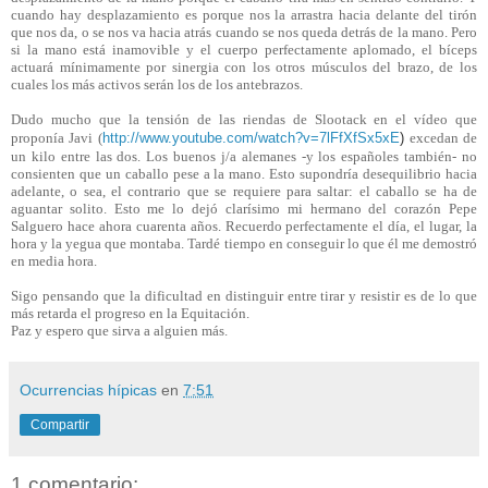
cuando hay desplazamiento es porque nos la arrastra hacia delante del tirón
que nos da, o se nos va hacia atrás cuando se nos queda detrás de la mano. Pero
si la mano está inamovible y el cuerpo perfectamente aplomado, el bíceps
actuará mínimamente por sinergia con los otros músculos del brazo, de los
cuales los más activos serán los de los antebrazos.
Dudo mucho que la tensión de las riendas de Slootack en el vídeo que
proponía Javi (
http://www.youtube.com/watch?v=7lFfXfSx5xE
)
excedan de
un kilo entre las dos. Los buenos j/a alemanes -y los españoles también- no
consienten que un caballo pese a la mano. Esto supondría desequilibrio hacia
adelante, o sea, el contrario que se requiere para saltar: el caballo se ha de
aguantar solito. Esto me lo dejó clarísimo mi hermano del corazón Pepe
Salguero hace ahora cuarenta años. Recuerdo perfectamente el día, el lugar, la
hora y la yegua que montaba. Tardé tiempo en conseguir lo que él me demostró
en media hora.
Sigo pensando que la dificultad en distinguir entre tirar y resistir es de lo que
más retarda el progreso en la Equitación.
Paz y espero que sirva a alguien más.
Ocurrencias hípicas
en
7:51
Compartir
1 comentario: