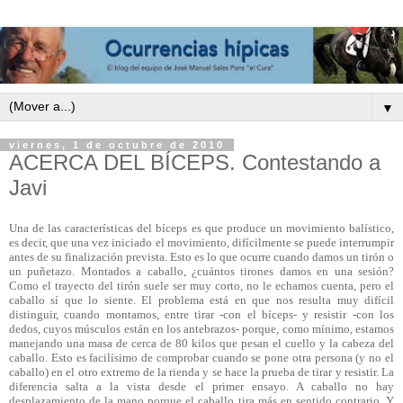
▼
viernes, 1 de octubre de 2010
ACERCA DEL BÍCEPS. Contestando a
Javi
Una de las características del bíceps es que produce un movimiento balístico,
es decir, que una vez iniciado el movimiento, difícilmente se puede interrumpir
antes de su finalización prevista. Esto es lo que ocurre cuando damos un tirón o
un puñetazo. Montados a caballo, ¿cuántos tirones damos en una sesión?
Como el trayecto del tirón suele ser muy corto, no le echamos cuenta, pero el
caballo sí que lo siente. El problema está en que nos resulta muy difícil
distinguir, cuando montamos, entre tirar -con el bíceps- y resistir -con los
dedos, cuyos músculos están en los antebrazos- porque, como mínimo, estamos
manejando una masa de cerca de 80 kilos que pesan el cuello y la cabeza del
caballo. Esto es facilísimo de comprobar cuando se pone otra persona (y no el
caballo) en el otro extremo de la rienda y se hace la prueba de tirar y resistir. La
diferencia salta a la vista desde el primer ensayo. A caballo no hay
desplazamiento de la mano porque el caballo tira más en sentido contrario. Y