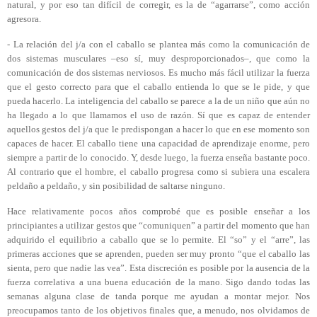
natural, y por eso tan difícil de corregir, es la de “agarrarse”, como acción
agresora.
- La relación del j/a con el caballo se plantea más como la comunicación de
dos sistemas musculares –eso sí, muy desproporcionados–, que como la
comunicación de dos sistemas nerviosos. Es mucho más fácil utilizar la fuerza
que el gesto correcto para que el caballo entienda lo que se le pide, y que
pueda hacerlo. La inteligencia del caballo se parece a la de un niño que aún no
ha llegado a lo que llamamos el uso de razón. Sí que es capaz de entender
aquellos gestos del j/a que le predispongan a hacer lo que en ese momento son
capaces de hacer. El caballo tiene una capacidad de aprendizaje enorme, pero
siempre a partir de lo conocido. Y, desde luego, la fuerza enseña bastante poco.
Al contrario que el hombre, el caballo progresa como si subiera una escalera
peldaño a peldaño, y sin posibilidad de saltarse ninguno.
Hace relativamente pocos años comprobé que es posible enseñar a los
principiantes a utilizar gestos que “comuniquen” a partir del momento que han
adquirido el equilibrio a caballo que se lo permite. El “so” y el “arre”, las
primeras acciones que se aprenden, pueden ser muy pronto “que el caballo las
sienta, pero que nadie las vea”. Esta discreción es posible por la ausencia de la
fuerza correlativa a una buena educación de la mano. Sigo dando todas las
semanas alguna clase de tanda porque me ayudan a montar mejor. Nos
preocupamos tanto de los objetivos finales que, a menudo, nos olvidamos de