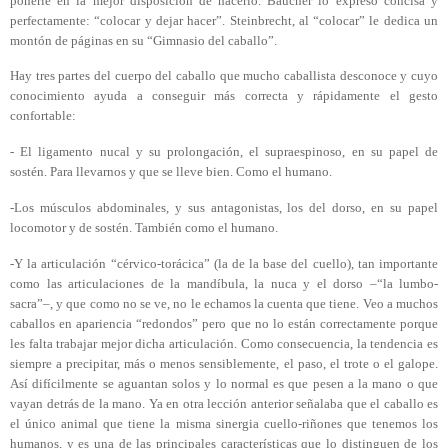
ponerle en la mejor disposición de hacerlo. Baucher lo expresó concisa y
perfectamente: “colocar y dejar hacer”. Steinbrecht, al “colocar” le dedica un
montón de páginas en su “Gimnasio del caballo”.
Hay tres partes del cuerpo del caballo que mucho caballista desconoce y cuyo
conocimiento ayuda a conseguir más correcta y rápidamente el gesto
confortable:
- El ligamento nucal y su prolongación, el supraespinoso, en su papel de
sostén. Para llevarnos y que se lleve bien. Como el humano.
-Los músculos abdominales, y sus antagonistas, los del dorso, en su papel
locomotor y de sostén. También como el humano.
-Y la articulación “cérvico-torácica” (la de la base del cuello), tan importante
como las articulaciones de la mandíbula, la nuca y el dorso –“la lumbo-
sacra”–, y que como no se ve, no le echamos la cuenta que tiene. Veo a muchos
caballos en apariencia “redondos” pero
que no lo están correctamente porque
les falta trabajar mejor dicha articulación. Como consecuencia, la tendencia es
siempre a precipitar, más o menos sensiblemente, el paso, el trote o el galope.
Así difícilmente se aguantan solos y lo normal es que pesen a la mano o que
vayan detrás de la mano. Ya en otra lección anterior señalaba que el caballo es
el único animal que tiene la misma sinergia cuello-riñones que tenemos
los
humanos, y es una de las principales características que lo distinguen de los