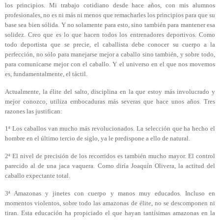
los principios. Mi trabajo cotidiano desde hace años, con mis alumnos
profesionales, no es ni más ni menos que remacharles los principios para que su
base sea bien sólida. Y no solamente para esto, sino también para mantener esa
solidez. Creo que es lo que hacen todos los entrenadores deportivos. Como
todo deportista que se precie, el caballista debe conocer su cuerpo a la
perfección, no sólo para manejarse mejor a caballo sino también, y sobre todo,
para comunicarse mejor con el caballo. Y el universo en el que nos movemos
es, fundamentalmente, el táctil.
Actualmente, la élite del salto, disciplina en la que estoy más involucrado y
mejor conozco, utiliza embocaduras más severas que hace unos años. Tres
razones las
justifican:
1ª Los caballos van mucho más revolucionados. La selección que ha hecho el
hombre en el último tercio de siglo, ya le predispone a ello de natural.
2ª El nivel de precisión de los recorridos es también mucho mayor. El control
parecido al de una jaca vaquera. Como diría Joaquín Olivera, la actitud del
caballo expectante total.
3ª Amazonas y jinetes con cuerpo y manos muy educados. Incluso en
momentos violentos, sobre todo las amazonas de élite, no se descomponen ni
tiran. Esta educación ha propiciado el que hayan tantísimas amazonas en la