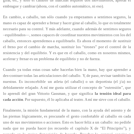
girar, etc, y sólo el cambio de marchas requiere dos movimientos, apretar el
embrague y cambiar (ahora, con el cambio automático, ni eso).
En cambio, a caballo, tan sólo cuando ya empezamos a sentirnos seguros, la
mano es capaz de aprender a frenar y hacer girar al caballo, lo que es totalmente
necesario para su control. Y más adelante, cuando además de sentirnos seguros
–equilibrados—, somos capaces de coordinar nuestros movimientos con los del
caballo, entonces aprendemos a equilibrarlo. Es ahora el momento de sustituir
el freno por el cambio de marcha, sustituir los “tirones” por el control de la
resistencia y del equilibrio. Y es que en el caballo, como en nosotros mismos,
acelerar y frenar es un problema de equilibrio y no de fuerza.
Cuando ya todas estas cosas sabe hacerlas bien la mano, hay que aprender a
des-contraer
todas las articulaciones del caballo. Y, de paso, revisar también las
nuestras. Es inconcebible un atleta (el caballo) o un deportista (el j/a)
no
debidamente relajado. A mí me gusta utilizar el concepto de “eutensión”, que
lo aprendí del gran Vittorio Gassman, y que significa
la tensión ideal para
cada acción
. Por supuesto, él lo aplicaba al teatro. A mí me sirve con el caballo.
Finalmente, la misión fundamental de la mano, con la ayuda del asiento y de
las piernas lógicamente, es procurarle el gesto confortable al caballo en cada
uno de sus movimientos o acciones. Esto es hacer feliz a un caballo: no pedirle
nada que no pueda hacer (os recuerdo el capítulo X de “El Principito”), y