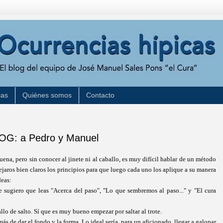
ias
Quiénes somos
Contacto
: a Pedro y Manuel
ena, pero sin conocer al jinete ni al caballo, es muy difícil hablar de un método
ejaros bien claros los principios para que luego cada uno los aplique a su manera
deas:
Te sugiero que leas "Acerca del paso", "Lo que sembremos al paso..." y "El cura
llo de salto. Sí que es muy bueno empezar por saltar al trote.
emás de dar el fondo y la forma. Lo ideal sería, para un aficionado, llegar a galopar