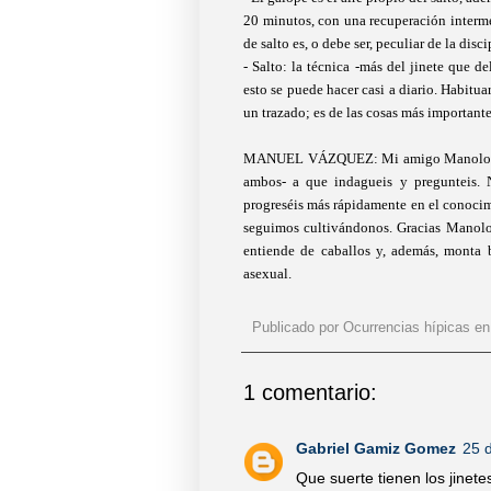
20 minutos, con una recuperación interm
de salto es, o debe ser, peculiar de la disci
- Salto: la técnica -más del jinete que d
esto se puede hacer casi a diario. Habitua
un trazado; es de las cosas más importante
MANUEL VÁZQUEZ: Mi amigo Manolo anima
ambos- a que indagueis y pregunteis. 
progreséis más rápidamente en el conocimi
seguimos cultivándonos. Gracias Manolo
entiende de caballos y, además, monta b
asexual.
Publicado por
Ocurrencias hípicas
e
1 comentario:
Gabriel Gamiz Gomez
25 
Que suerte tienen los jinete