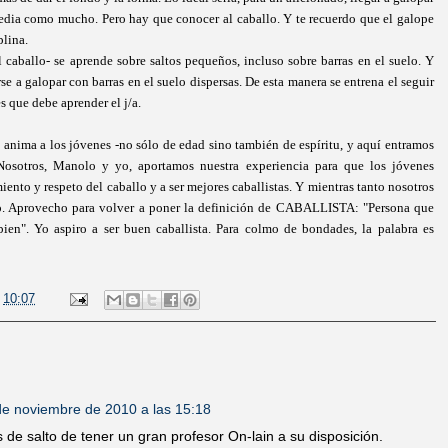
edia como mucho. Pero hay que conocer al caballo. Y te recuerdo que el galope
plina.
el caballo- se aprende sobre saltos pequeños, incluso sobre barras en el suelo. Y
rse a galopar con barras en el suelo dispersas. De esta manera se entrena el seguir
s que debe aprender el j/a.
 a los jóvenes -no sólo de edad sino también de espíritu, y aquí entramos
Nosotros, Manolo y yo, aportamos nuestra experiencia para que los jóvenes
ento y respeto del caballo y a ser mejores caballistas. Y mientras tanto nosotros
. Aprovecho para volver a poner la definición de CABALLISTA: "Persona que
ien". Yo aspiro a ser buen caballista. Para colmo de bondades, la palabra es
n
10:07
de noviembre de 2010 a las 15:18
s de salto de tener un gran profesor On-lain a su disposición.