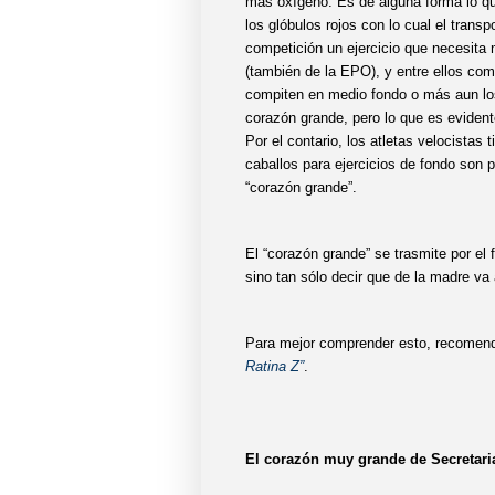
más oxígeno. Es de alguna forma lo qu
los glóbulos rojos con lo cual el trans
competición un ejercicio que necesit
(también de la EPO), y entre ellos co
compiten en medio fondo o más aun lo
corazón grande, pero lo que es evide
Por el contario, los atletas velocista
caballos para ejercicios de fondo son 
“corazón grande”.
El “corazón grande” se trasmite por el
sino tan sólo decir que de la madre va 
Para mejor comprender esto, recomend
Ratina
Z”
.
El corazón muy grande de Secretari