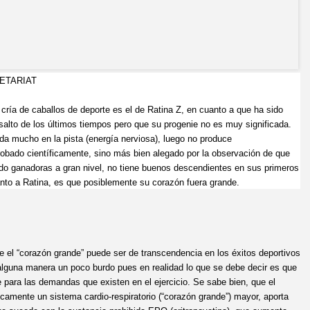
ETARIAT
ía de caballos de deporte es el de Ratina Z, en cuanto a que ha sido
alto de los últimos tiempos pero que su progenie no es muy significada.
a mucho en la pista (energía nerviosa), luego no produce
probado científicamente, sino más bien alegado por la observación de que
do ganadoras a gran nivel, no tiene buenos descendientes en sus primeros
anto a Ratina, es que posiblemente su corazón fuera grande.
 el “corazón grande” puede ser de transcendencia en los éxitos deportivos
alguna manera un poco burdo pues en realidad lo que se debe decir es que
e para las demandas que existen en el ejercicio. Se sabe bien, que el
icamente un sistema cardio-respiratorio (“corazón grande”) mayor, aporta