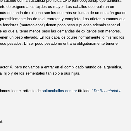
e sucede con la sustancia prohibida EPO (eritropoyetina), que aumenta
porte de oxígeno a los tejidos es mayor. Los caballos que realizan en
a más demanda de oxígeno son los que más se lucran de un corazón grande
mprensiblemente los de raid, carreras y completo. Los atletas humanos que
s fondistas (maratonianos) tienen poco peso y pueden además tener el
nte es que al tener menos peso las demandas de oxígenos son menores.
s tienen un peso elevado. En los caballos ocurre normalmente lo mismo: los
poco pesados. El ser poco pesado no entraña obligatoriamente tener el
 factor X, pero no vamos a entrar en el complicado mundo de la genética,
al hijo y de los sementales tan sólo a sus hijas.
amos leer el artículo de
saltacaballos.com.ar
titu
lado
“ De Secretariat a
at