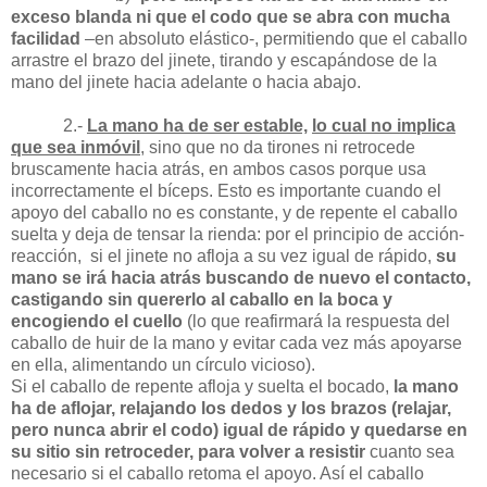
exceso blanda ni que el codo que se abra con mucha
facilidad
–en absoluto elástico-, permitiendo que el caballo
arrastre el brazo del jinete, tirando y escapándose de la
mano del jinete hacia adelante o hacia abajo.
2.-
La mano ha de ser estable,
lo cual no implica
que sea inmóvil
, sino que no da tirones ni retrocede
bruscamente hacia atrás, en ambos casos porque usa
incorrectamente el bíceps. Esto es importante cuando el
apoyo del caballo no es constante, y de repente el caballo
suelta y deja de tensar la rienda: por el principio de acción-
reacción,
si el jinete no afloja a su vez igual de rápido,
su
mano se irá hacia atrás buscando de nuevo el contacto,
castigando sin quererlo al caballo en la boca y
encogiendo el cuello
(lo que reafirmará la respuesta del
caballo de huir de la mano y evitar cada vez más apoyarse
en ella, alimentando un círculo vicioso).
Si el caballo de repente afloja y suelta el bocado,
la mano
ha de aflojar, relajando los dedos y los brazos (relajar,
pero nunca abrir el codo) igual de rápido y quedarse en
su sitio
sin retroceder, para volver a resistir
cuanto sea
necesario si el caballo retoma el apoyo. Así el caballo