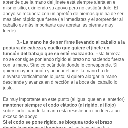
aprende que la mano del jinete está siempre alerta en el
mismo sitio, exigiendo su apoyo pero no castigándole. El
apoyo se recupera con un apretón de piernas que ha de ser
más bien rápido que fuerte (la inmediatez y el sorprender al
caballo es más importante que apretar las piernas muy
fuerte).
3.-
La mano ha de ser firme llevando al caballo a la
postura de cabeza y cuello que quiere el jinete en
función del trabajo que se esté realizando
. Esta firmeza
no se consigue poniendo rígido el brazo no haciendo fuerza
con la mano. Sino colocándola donde le corresponde. Si
quiero mayor reunión y acortar el aire, la mano ha de
elevarse verticalmente lo justo; si quiero alargar la mano
desciende y avanza en dirección a la boca del caballo lo
justo.
Es muy importante en este punto (al igual que en el anterior)
mantener siempre el codo elástico (ni rígido, ni flojo)
sobre todo cuando la mano está resistiendo con fuerza un
exceso de apoyo.
Si el codo se pone rígido, se bloquea todo el brazo
desde la muñeca al hombro
y así se transmiten las