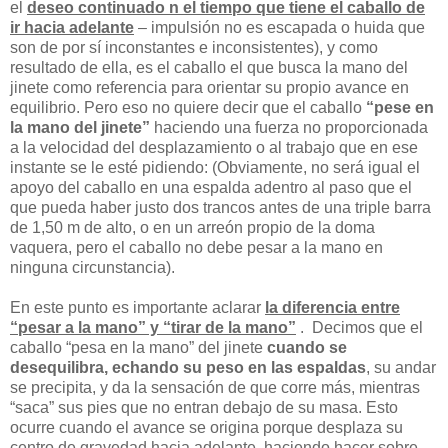
el
deseo continuado n el tiempo que tiene el caballo de
ir hacia adelante
– impulsión no es escapada o huida que
son de por sí inconstantes e inconsistentes), y como
resultado de ella, es el caballo el que busca la mano del
jinete como referencia para orientar su propio avance en
equilibrio. Pero eso no quiere decir que el caballo
“pese en
la mano del jinete”
haciendo una fuerza no proporcionada
a la velocidad del desplazamiento o al trabajo que en ese
instante se le esté pidiendo: (Obviamente, no será igual el
apoyo del caballo en una espalda adentro al paso que el
que pueda haber justo dos trancos antes de una triple barra
de 1,50 m de alto, o en un arreón propio de la doma
vaquera, pero el caballo no debe pesar a la mano en
ninguna circunstancia).
En este punto es importante aclarar
la diferencia entre
“pesar a la mano” y “tirar de la mano”
.
Decimos que el
caballo “pesa en la mano” del jinete
cuando se
desequilibra, echando su peso en las espaldas
, su andar
se precipita, y da la sensación de que corre más, mientras
“saca” sus pies que no entran debajo de su masa. Esto
ocurre cuando el avance se origina porque desplaza su
centro de gravedad hacia adelante, haciendo hacer sobre