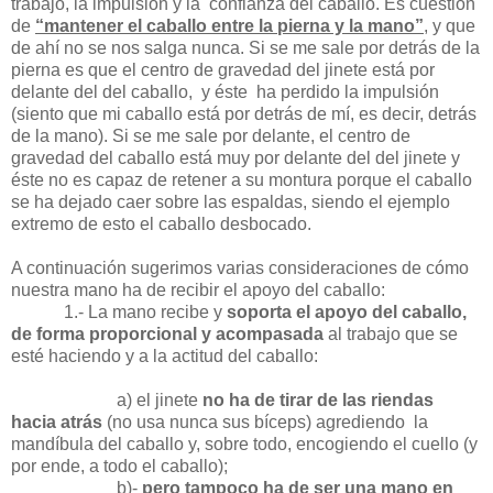
trabajo, la impulsión y la
confianza del caballo. Es cuestión
de
“mantener el caballo entre la pierna y la mano”
, y que
de ahí no se nos salga nunca. Si se me sale por detrás de la
pierna es que el centro de gravedad del jinete está por
delante del del caballo,
y éste
ha perdido la impulsión
(siento que mi caballo está por detrás de mí, es decir, detrás
de la mano). Si se me sale por delante, el centro de
gravedad del caballo está muy por delante del del jinete y
éste no es capaz de retener a su montura porque el caballo
se ha dejado caer sobre las espaldas, siendo el ejemplo
extremo de esto el caballo desbocado.
A continuación sugerimos varias consideraciones de cómo
nuestra mano ha de recibir el apoyo del caballo:
1.- La mano recibe y
soporta el apoyo del caballo,
de forma proporcional y acompasada
al trabajo que se
esté haciendo y a la actitud del caballo:
a) el jinete
no ha de tirar de las riendas
hacia atrás
(no usa nunca sus bíceps) agrediendo
la
mandíbula del caballo y, sobre todo, encogiendo el cuello (y
por ende, a todo el caballo);
b)-
pero tampoco ha de ser una mano en