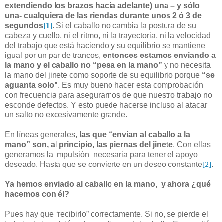
extendiendo los brazos hacia adelante
) una – y sólo
una- cualquiera de las riendas durante unos 2 ó 3 de
segundos
[1]
. Si el caballo no cambia la postura de su
cabeza y cuello, ni el ritmo, ni la trayectoria, ni la velocidad
del trabajo que está haciendo y su equilibrio se mantiene
igual por un par de trancos,
entonces estamos enviando a
la mano y el caballo no “pesa en la mano”
y no necesita
la mano del jinete como soporte de su equilibrio porque
“se
aguanta solo”
. Es muy bueno hacer esta comprobación
con frecuencia para asegurarnos de que nuestro trabajo no
esconde defectos. Y esto puede hacerse incluso al atacar
un salto no excesivamente grande.
En líneas generales,
las que “envían al caballo a la
mano” son, al principio, las piernas del jinete
. Con ellas
generamos la impulsión
necesaria para tener el apoyo
deseado. Hasta que se convierte en un deseo constante
[2]
.
Ya hemos enviado al caballo en la mano,
y ahora ¿qué
hacemos con él?
Pues hay que “recibirlo” correctamente. Si no, se pierde el