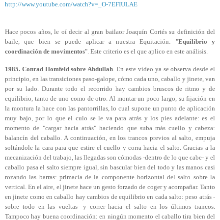
http://www.youtube.com/watch?v=_O-7EFIULAE
Hace pocos años, le oí decir al gran bailaor Joaquín Cortés su definición del
baile, que bien se puede aplicar a nuestra Equitación: "
Equilibrio y
coordinación de movimentos
". Este criterio es el que aplico en este análisis.
1985. Conrad Homfeld sobre Abdullah
. En este vídeo ya se observa desde el
principio, en las transiciones paso-galope, cómo cada uno, caballo y jinete, van
por su lado. Durante todo el recorrido hay cambios bruscos de ritmo y de
equilibrio, tanto de uno como de otro. Al montar un poco largo, su fijación en
la montura la hace con las pantorrillas, lo cual supone un punto de aplicación
muy bajo, por lo que el culo se le va para atrás y los pies adelante: es el
momento de "cargar hacia atrás" haciendo que suba más cuello y cabeza:
balancín del caballo. A continuación, en los trancos previos al salto, empuja
soltándole la cara para que estire el cuello y corra hacia el salto. Gracias a la
mecanización del trabajo, las llegadas son cómodas -dentro de lo que cabe- y el
caballo pasa el salto siempre igual, sin bascular bien del todo y las manos casi
rozando las barras: primacía de la componente horizontal del salto sobre la
vertical. En el aire, el jinete hace un gesto forzado de coger y acompañar. Tanto
en jinete como en caballo hay cambios de equilibrio en cada salto: peso atrás -
sobre todo en las vueltas- y correr hacia el salto en los últimos trancos.
Tampoco hay buena coordinación: en ningún momento el caballo tira bien del