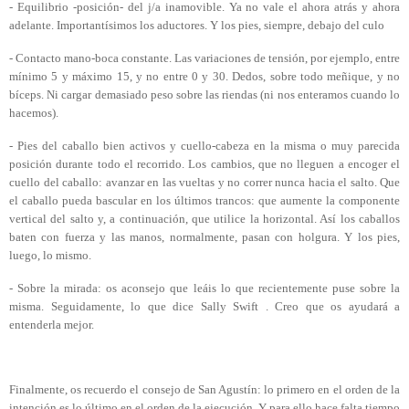
- Equilibrio -posición- del j/a inamovible. Ya no vale el ahora atrás y ahora
adelante. Importantísimos los aductores. Y los pies, siempre, debajo del culo
- Contacto mano-boca constante. Las variaciones de tensión, por ejemplo, entre
mínimo 5 y máximo 15, y no entre 0 y 30. Dedos, sobre todo meñique, y no
bíceps. Ni cargar demasiado peso sobre las riendas (ni nos enteramos cuando lo
hacemos).
- Pies del caballo bien activos y cuello-cabeza en la misma o muy parecida
posición durante todo el recorrido. Los cambios, que no lleguen a encoger el
cuello del caballo: avanzar en las vueltas y no correr nunca hacia el salto. Que
el caballo pueda bascular en los últimos trancos: que aumente la componente
vertical del salto y, a continuación, que utilice la horizontal. Así los caballos
baten con fuerza y las manos, normalmente, pasan con holgura. Y los pies,
luego, lo mismo.
- Sobre la mirada: os aconsejo que leáis lo que recientemente puse sobre la
misma. Seguidamente, lo que dice Sally Swift . Creo que os ayudará a
entenderla mejor.
Finalmente, os recuerdo el consejo de San Agustín: lo primero en el orden de la
intención es lo último en el orden de la ejecución. Y para ello hace falta tiempo