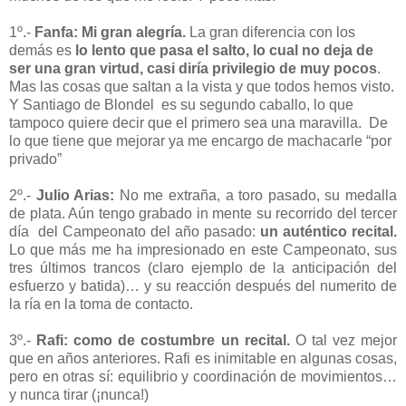
1º.-
Fanfa: Mi gran alegría.
La gran diferencia con los
demás es
lo lento que pasa el salto, lo cual no deja de
ser una gran virtud, casi diría privilegio de muy pocos
.
Mas las cosas que saltan a la vista y que todos hemos visto.
Y Santiago de Blondel
es su segundo caballo, lo que
tampoco quiere decir que el primero sea una maravilla.
De
lo que tiene que mejorar ya me encargo de machacarle “por
privado”
2º.-
Julio Arias:
No me extraña, a toro pasado, su medalla
de plata. Aún tengo grabado in mente su recorrido del tercer
día
del Campeonato del año pasado:
un auténtico recital.
Lo que más me ha impresionado en este Campeonato, sus
tres últimos trancos (claro ejemplo de la anticipación del
esfuerzo y batida)… y su reacción después del numerito de
la ría en la toma de contacto.
3º.-
Rafi: como de costumbre un recital.
O tal vez mejor
que en años anteriores. Rafi es inimitable en algunas cosas,
pero en otras sí: equilibrio y coordinación de movimientos…
y nunca tirar (¡nunca!)