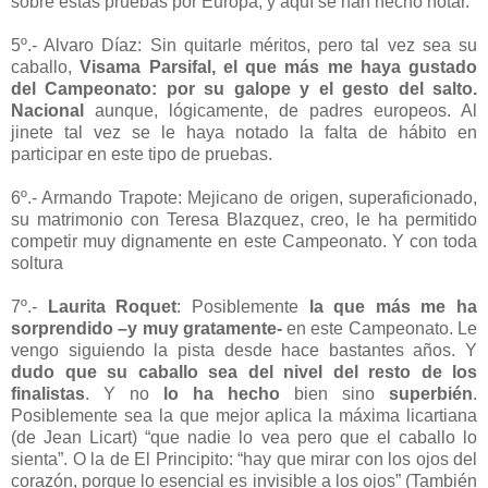
sobre estas pruebas por Europa, y aquí se han hecho notar.
5º.- Alvaro Díaz: Sin quitarle méritos, pero tal vez sea su
caballo,
Visama Parsifal, el que más me haya gustado
del Campeonato: por su galope y el gesto del salto.
Nacional
aunque, lógicamente, de padres europeos. Al
jinete tal vez se le haya notado la falta de hábito en
participar en este tipo de pruebas.
6º.- Armando Trapote: Mejicano de origen, superaficionado,
su matrimonio con Teresa Blazquez, creo, le ha permitido
competir muy dignamente en este Campeonato. Y con toda
soltura
7º.-
Laurita Roquet
: Posiblemente
la que más me ha
sorprendido –y muy gratamente-
en este Campeonato. Le
vengo siguiendo la pista desde hace bastantes años. Y
dudo que su caballo sea del nivel del resto de los
finalistas
. Y no
lo ha hecho
bien sino
superbién
.
Posiblemente sea la que mejor aplica la máxima licartiana
(de Jean Licart) “que nadie lo vea pero que el caballo lo
sienta”. O la de El Principito: “hay que mirar con los ojos del
corazón, porque lo esencial es invisible a los ojos” (También