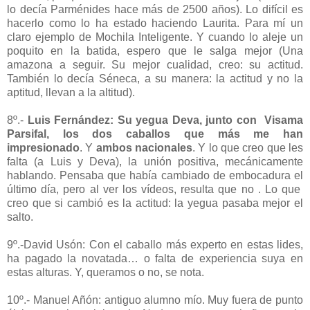
lo decía Parménides hace más de 2500 años). Lo difícil es
hacerlo como lo ha estado haciendo Laurita. Para mí un
claro ejemplo de Mochila Inteligente. Y cuando lo aleje un
poquito en la batida, espero que le salga mejor (Una
amazona a seguir. Su mejor cualidad, creo: su actitud.
También lo decía Séneca, a su manera: la actitud y no la
aptitud, llevan a la altitud).
8º.-
Luis Fernández: Su yegua Deva, junto con
Visama
Parsifal, los dos caballos que más me han
impresionado
. Y
ambos nacionales
. Y lo que creo que les
falta (a Luis y Deva), la unión positiva, mecánicamente
hablando. Pensaba que había cambiado de embocadura el
último día, pero al ver los vídeos, resulta que no . Lo que
creo que si cambió es la actitud: la yegua pasaba mejor el
salto.
9º.-David Usón: Con el caballo más experto en estas lides,
ha pagado la novatada… o falta de experiencia suya en
estas alturas. Y, queramos o no, se nota.
10º.- Manuel Añón: antiguo alumno mío. Muy fuera de punto