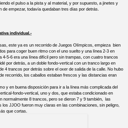
iendo el pulso a la pista y al material, y por supuesto, a jinetes y
n de empezar, todavía quedaban tres días por detrás.
ativa individual.-
sas, este ya es un recorrido de Juegos Olímpicos, empieza bien
os para coger buen ritmo con el uno suelto y una línea 2-3 en
a 4-5-6 era una línea difícil pero sin trampas, con cuatro trancos
idé por detrás, a un doble fondo-vertical con un tranco largo en
e 4 trancos por detrás sobre el oxer de salida de la calle. No hubo
de recorrido, los caballos estaban frescos y las distancias eran
o y en buena disposición para ir a la línea más complicada del
e, vertical-fondo-vertical, uno y dos, que estaba condicionado en
 normalmente 8 trancos, pero se dieron 7 y 9 también, las
s los JJOO fueron muy claras en las combinaciones, sin peligro,
más que cortas.