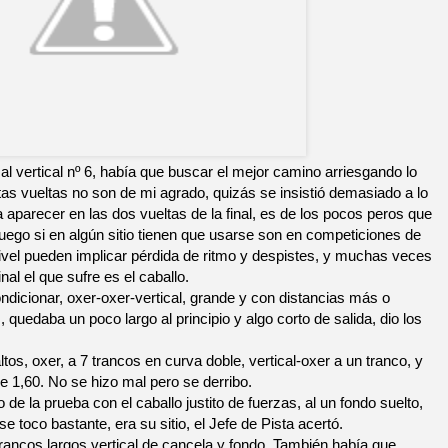
al vertical nº 6, había que buscar el mejor camino arriesgando lo
as vueltas no son de mi agrado, quizás se insistió demasiado a lo
 aparecer en las dos vueltas de la final, es de los pocos peros que
uego si en algún sitio tienen que usarse son en competiciones de
ivel pueden implicar pérdida de ritmo y despistes, y muchas veces
nal el que sufre es el caballo.
condicionar, oxer-oxer-vertical, grande y con distancias más o
quedaba un poco largo al principio y algo corto de salida, dio los
ltos, oxer, a 7 trancos en curva doble, vertical-oxer a un tranco, y
 1,60. No se hizo mal pero se derribo.
 de la prueba con el caballo justito de fuerzas, al un fondo suelto,
e toco bastante, era su sitio, el Jefe de Pista acertó.
trancos largos vertical de cancela y fondo. También había que