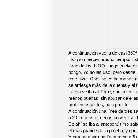
A continuación vuelta de casi 360ª 
justo sin perder mucho tiempo. Est
largo de los JJOO, luego vuelven a
pongo. Yo no las uso, pero desde l
este nivel. Con jinetes de menos n
se arriesga más de la cuenta y al fi
Luego se iba al Triple, suelto sin 
menos buenas, sin abusar de ellas, 
problemas justos, bien puesto.
A continuación una línea de tres sa
a 20 m. mas o menos un vertical de
De ahí se iba al antepenúltimo salto
el más grande de la prueba, y que s
Y para acabar una línea recta a 5 