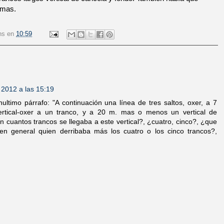
emas.
ns
en
10:59
 2012 a las 15:19
ultimo párrafo: "A continuación una línea de tres saltos, oxer, a 7
ertical-oxer a un tranco, y a 20 m. mas o menos un vertical de
en cuantos trancos se llegaba a este vertical?, ¿cuatro, cinco?, ¿que
en general quien derribaba más los cuatro o los cinco trancos?,