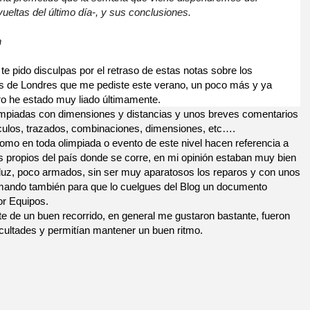
vueltas del último día-, y sus conclusiones.
n
te pido disculpas por el retraso de estas notas sobre los
os de Londres que me pediste este verano, un poco más y ya
o he estado muy liado últimamente.
impiadas con dimensiones y distancias y unos breves comentarios
áculos, trazados, combinaciones, dimensiones, etc….
como en toda olimpiada o evento de este nivel hacen referencia a
s propios del país donde se corre, en mi opinión estaban muy bien
luz, poco armados, sin ser muy aparatosos los reparos y con unos
 mando también para que lo cuelgues del Blog un documento
por Equipos.
te de un buen recorrido, en general me gustaron bastante, fueron
icultades y permitían mantener un buen ritmo.