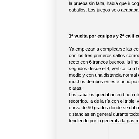
la prueba sin falta, había que ir cog
caballos. Los juegos solo acababa
1ª vuelta por equipos y 2ª calific
Ya empiezan a complicarse las co
con los tres primeros saltos cómod
recto con 6 trancos buenos, la líne
seguidos desde el 4, vertical con b
medio y con una distancia normal d
muchos derribos en este principio 
claras.
Los caballos quedaban en buen ritm
recorrido, la de la ría con el tripl
curva de 90 grados donde se daban
distancias en general durante todo
tendiendo por lo general a largas 