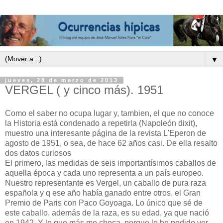
▼
jueves, 28 de marzo de 2013
VERGEL ( y cinco más). 1951
Como el saber no ocupa lugar y, tambien, el que no conoce
la Historia está condenado a repetirla (Napoleón dixit),
muestro una interesante página de la revista L'Eperon de
agosto de 1951, o sea, de hace 62 años casi. De ella resalto
dos datos curiosos
El primero, las medidas de seis importantísimos caballos de
aquella época y cada uno representa a un país europeo.
Nuestro representante es Vergel, un caballo de pura raza
española y q ese año había ganado entre otros, el Gran
Premio de Paris con Paco Goyoaga. Lo único que sé de
este caballo, además de la raza, es su edad, ya que nació
en 1942. Y lo que más me choca, porque lo he podido ver