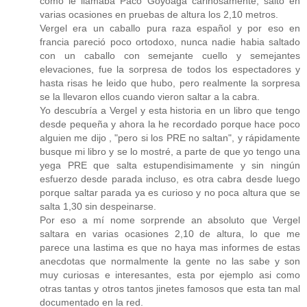
como le llamaba Paco Goyoaga cariñosamente, saltó en
varias ocasiones en pruebas de altura los 2,10 metros.
Vergel era un caballo pura raza español y por eso en
francia pareció poco ortodoxo, nunca nadie habia saltado
con un caballo con semejante cuello y semejantes
elevaciones, fue la sorpresa de todos los espectadores y
hasta risas he leido que hubo, pero realmente la sorpresa
se la llevaron ellos cuando vieron saltar a la cabra.
Yo descubría a Vergel y esta historia en un libro que tengo
desde pequeña y ahora la he recordado porque hace poco
alguien me dijo , "pero si los PRE no saltan", y rápidamente
busque mi libro y se lo mostré, a parte de que yo tengo una
yega PRE que salta estupendisimamente y sin ningún
esfuerzo desde parada incluso, es otra cabra desde luego
porque saltar parada ya es curioso y no poca altura que se
salta 1,30 sin despeinarse.
Por eso a mí nome sorprende an absoluto que Vergel
saltara en varias ocasiones 2,10 de altura, lo que me
parece una lastima es que no haya mas informes de estas
anecdotas que normalmente la gente no las sabe y son
muy curiosas e interesantes, esta por ejemplo asi como
otras tantas y otros tantos jinetes famosos que esta tan mal
documentado en la red.